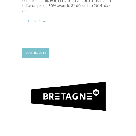
condition de recevoir la fiche individuelle d’inscription
et l’acompte de 30% avant le 31 décembre 2014; date
de…
Lire la suite →
JUIL
06
2014