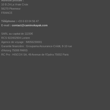
Adresse postale :
10 B ZA La Vraie Croix
56270 Ploemeur
FRANCE
Téléphone :
+33 6 63 04 56 47
E-mail :
contact@caminokayak.com
SARL au capital de 11150€
RCS 922402904 Lorient
Agence de voyage : IM056230001
Garantie financière : Groupama Assurance-Crédit, 8-10 rue
d'Astorg 75008 PARIS
RC Pro : HISCOX SA, 49 Avenue de l'Opéra 75002 Paris