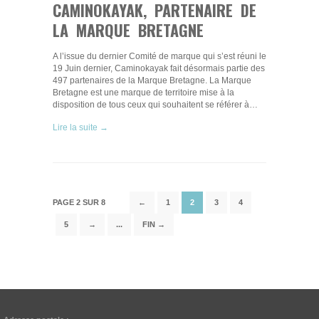
CAMINOKAYAK, PARTENAIRE DE
LA MARQUE BRETAGNE
A l’issue du dernier Comité de marque qui s’est réuni le
19 Juin dernier, Caminokayak fait désormais partie des
497 partenaires de la Marque Bretagne. La Marque
Bretagne est une marque de territoire mise à la
disposition de tous ceux qui souhaitent se référer à…
Lire la suite →
PAGE 2 SUR 8
←
1
2
3
4
5
→
...
FIN →