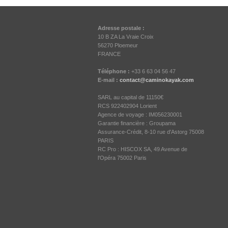
Adresse postale :
10 B ZA La Vraie Croix
56270 Ploemeur
FRANCE
Téléphone :
+33 6 63 04 56 47
E-mail :
contact@caminokayak.com
SARL au capital de 11150€
RCS 922402904 Lorient
Agence de voyage : IM056230001
Garantie financière : Groupama
Assurance-Crédit, 8-10 rue d'Astorg 75008
PARIS
RC Pro : HISCOX SA, 49 Avenue de
l'Opéra 75002 Paris