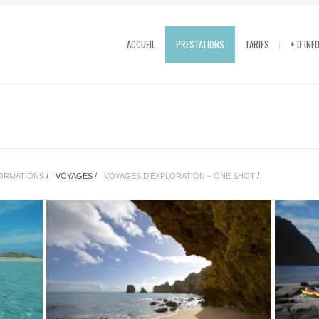
ACCUEIL
PRESTATIONS
TARIFS
+ D’INF
/
/
/
FORMATIONS
VOYAGES
VOYAGES D’EXPLORATION – ONE SHOT