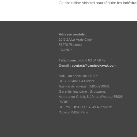
Ce site utilise Akismet pour réduire les indésir
Adresse postale :
10 B ZA La Vraie Croix
56270 Ploemeur
FRANCE
Téléphone :
+33 6 63 04 56 47
E-mail :
contact@caminokayak.com
SARL au capital de 11150€
RCS 922402904 Lorient
Agence de voyage : IM056230001
Garantie financière : Groupama
Assurance-Crédit, 8-10 rue d'Astorg 75008
PARIS
RC Pro : HISCOX SA, 49 Avenue de
l'Opéra 75002 Paris