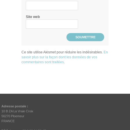
Site web
Ce site utilise Akismet pour réduire les indésirables.
En
savoir plus sur la façon dont les données de vos
commentaires sont traitées
.
Adresse postale :
10 B ZA La Vraie Croix
56270 Ploemeur
FRANCE