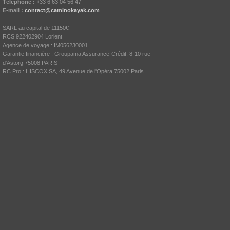
Téléphone :
+33 6 63 04 56 47
E-mail :
contact@caminokayak.com
SARL au capital de 11150€
RCS 922402904 Lorient
Agence de voyage : IM056230001
Garantie financière : Groupama Assurance-Crédit, 8-10 rue
d'Astorg 75008 PARIS
RC Pro : HISCOX SA, 49 Avenue de l'Opéra 75002 Paris