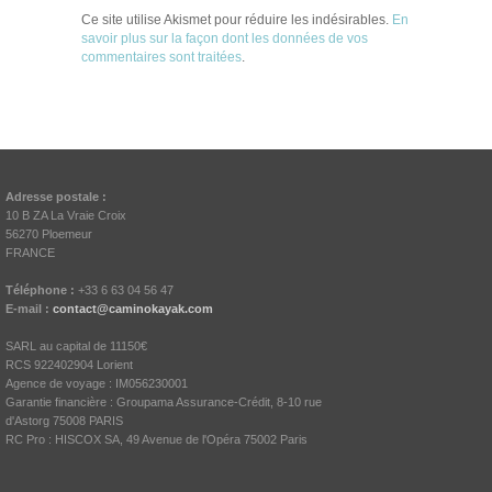
Ce site utilise Akismet pour réduire les indésirables.
En
savoir plus sur la façon dont les données de vos
commentaires sont traitées
.
Adresse postale :
10 B ZA La Vraie Croix
56270 Ploemeur
FRANCE
Téléphone :
+33 6 63 04 56 47
E-mail :
contact@caminokayak.com
SARL au capital de 11150€
RCS 922402904 Lorient
Agence de voyage : IM056230001
Garantie financière : Groupama Assurance-Crédit, 8-10 rue
d'Astorg 75008 PARIS
RC Pro : HISCOX SA, 49 Avenue de l'Opéra 75002 Paris